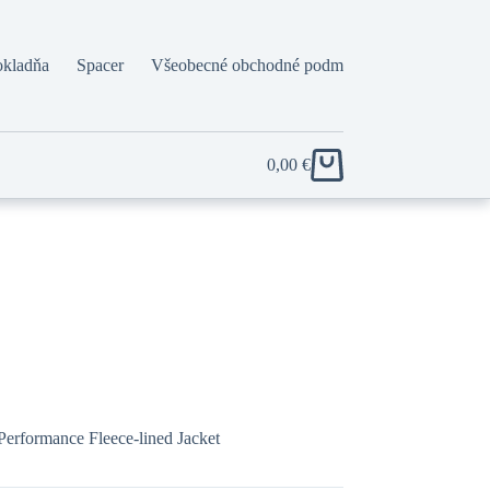
okladňa
Spacer
Všeobecné obchodné podmienky
0,00
€
Shopping
cart
 Performance Fleece-lined Jacket