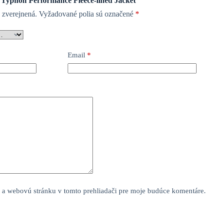
 “Typhon Performance Fleece-lined Jacket”
 zverejnená.
Vyžadované polia sú označené
*
Email
*
 a webovú stránku v tomto prehliadači pre moje budúce komentáre.