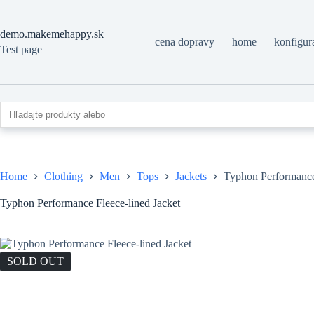
Skip
to
content
demo.makemehappy.sk
cena dopravy
home
konfigur
Test page
Home
Clothing
Men
Tops
Jackets
Typhon Performance 
Typhon Performance Fleece-lined Jacket
SOLD OUT