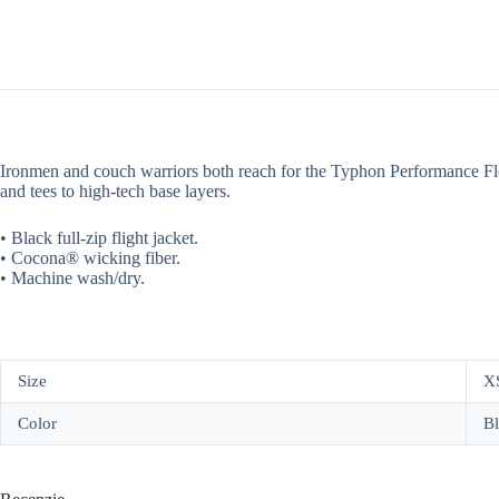
Ironmen and couch warriors both reach for the Typhon Performance Fleece
and tees to high-tech base layers.
• Black full-zip flight jacket.
• Cocona® wicking fiber.
• Machine wash/dry.
Size
XS
Color
Bl