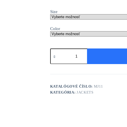
Size
Color
množstvo
Typhon
Performance
Fleece-
lined
Jacket
KATALÓGOVÉ ČÍSLO:
MJ11
KATEGÓRIA:
JACKETS