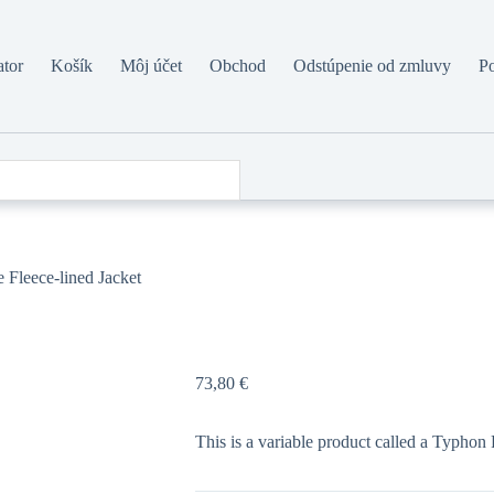
ator
Košík
Môj účet
Obchod
Odstúpenie od zmluvy
P
Fleece-lined Jacket
73,80
€
This is a variable product called a Typhon