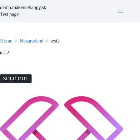
Skip
demo.makemehappy.sk
to
content
Test page
Home
Nezaradené
test2
test2
SOLD OUT