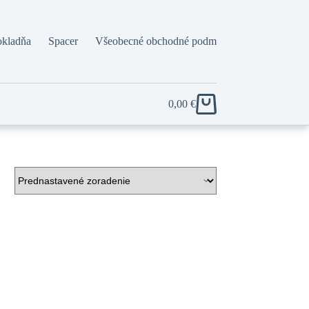
okladňa
Spacer
Všeobecné obchodné podmienky
0,00
€
Shopping
cart