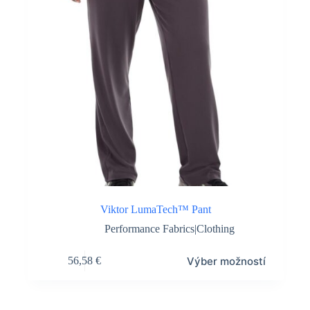
Viktor LumaTech™ Pant
Performance Fabrics|Clothing
Tento
Výber možností
56,58
€
produkt
má
viacero
variantov.