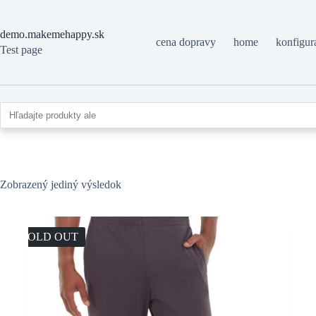
Skip
to
content
demo.makemehappy.sk
cena dopravy
home
konfigur
Test page
Zobrazený jediný výsledok
SOLD OUT