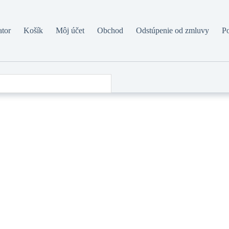
ator
Košík
Môj účet
Obchod
Odstúpenie od zmluvy
P